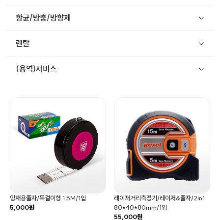
항균/방충/방향제
렌탈
(용역)서비스
양재용줄자/목걸이형 1.5M/1입
레이저거리측정기/레이저&줄자/2in1
5,000원
80*40*80mm/1입
55,000원