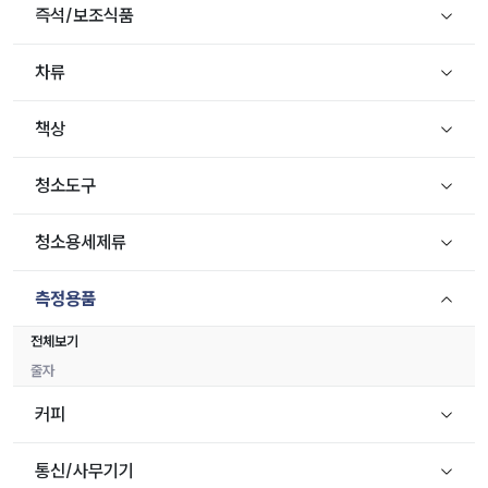
즉석/보조식품
차류
책상
청소도구
청소용세제류
측정용품
전체보기
줄자
커피
통신/사무기기