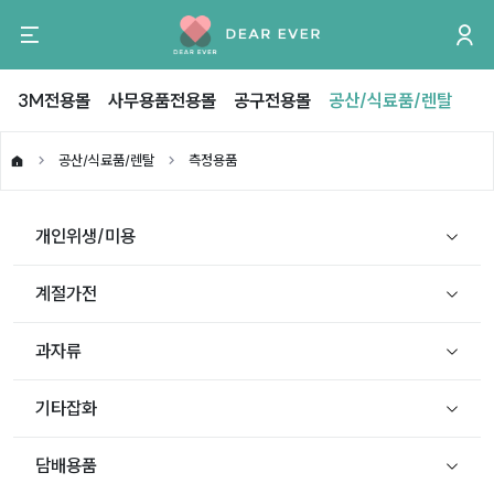
3M전용몰
사무용품전용몰
공구전용몰
공산/식료품/렌탈
공산/식료품/렌탈
측정용품
개인위생/미용
계절가전
과자류
기타잡화
담배용품