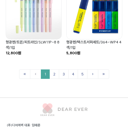
형광펜/트윈/피트라인/SLW11P-8 8
형광펜/텍스트서퍼세트/364-WP4 4
색/1입
색/1입
12,800원
5,800원
1
2
3
4
5
(주)디어에버 대표: 임태준