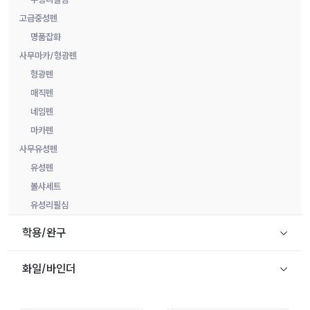
고급중성펜
명품잡화
사무마카/형광펜
형광펜
매직펜
네임펜
마카펜
사무유성펜
유성펜
볼샤세트
유성리필심
학용/완구
화일/바인더