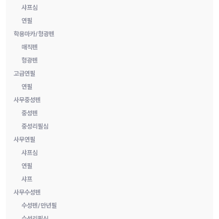
샤프심
연필
학용마카/형광펜
매직펜
형광펜
고급연필
연필
사무중성펜
중성펜
중성리필심
사무연필
샤프심
연필
샤프
사무수성펜
수성펜/만년필
수성리필심