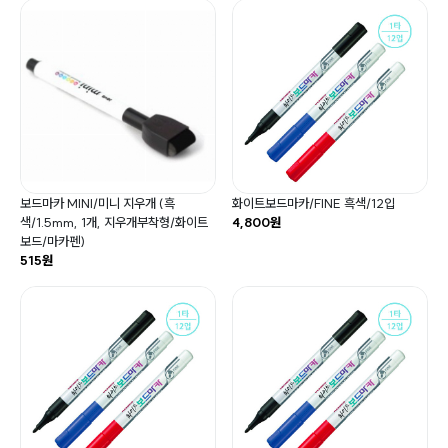
보드마카 MINI/미니 지우개 (흑
화이트보드마카/FINE 흑색/12입
색/1.5mm, 1개, 지우개부착형/화이트
4,800원
보드/마카펜)
515원