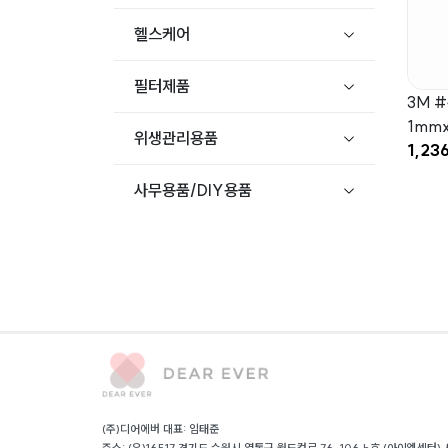
헬스케어
필터제품
3M #
1mmx
위생관리용품
1,23
사무용품/DIY용품
(주)디어에버 대표: 임태준