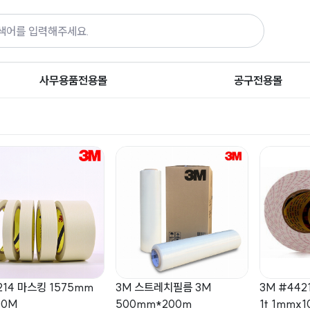
사무용품전용몰
공구전용몰
214 마스킹 1575mm
3M 스트레치필름 3M
3M #442
00M
500mm*200m
1t 1mmx