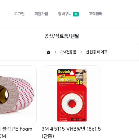
로그인
회원가입
장바구니
고객센터
0
공산/식료품/렌탈
3M전용몰
산업용 테이프
1 블랙 PE Foam
3M #5115 VHB양면 18x1.5
10M
(단종)