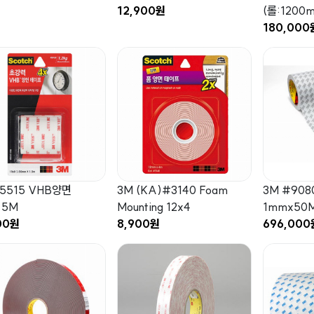
12,900원
(롤:1200
180,000
5515 VHB양면
3M (KA)#3140 Foam
3M #90
.5M
Mounting 12x4
1mmx50M
00원
8,900원
696,000