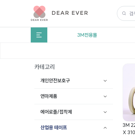
3M전용몰
카테고리
개인안전보호구
연마제품
에어로졸/접착제
3M 2
산업용 테이프
X 31