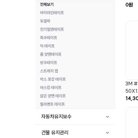
0원
전체보기
바닥라인테이프
듀얼락
전기절연테이프
특수테이프
덕 테이프
폼 양면테이프
방수테이프
스트레치 랩
박스 포장 테이프
3M #
마스킹 테이프
50X1
얇은 양면 테이프
14,3
필라멘트 테이프
자동차유지보수
건물 유지관리