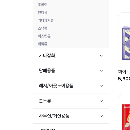
초콜릿
캔디류
기타과자류
스낵류
비스켓류
케익류
기타잡화
담배용품
화이트
5,90
레져/아웃도어용품
본드류
사무실/거실용품