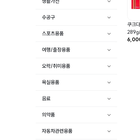
생활가전
수공구
쿠크다
289g
스포츠용품
6,0
여행/출장용품
오락/취미용품
욕실용품
음료
의약품
자동차관련용품