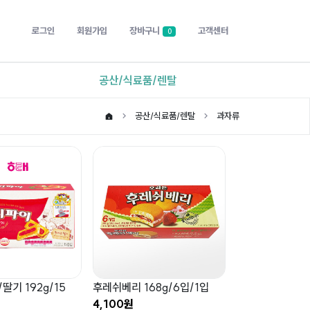
로그인
회원가입
장바구니
고객센터
0
공산/식료품/렌탈
공산/식료품/렌탈
과자류
기 192g/15
후레쉬베리 168g/6입/1입
4,100원