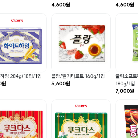
4,600원
4,600원
하임 284g/18입/1입
플랑/딸기타르트 160g/1입
쿨링소프트
0원
5,600원
180g/1입
7,000원