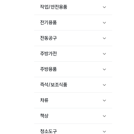
작업/안전용품
전기용품
전동공구
주방가전
주방용품
즉석/보조식품
차류
책상
청소도구