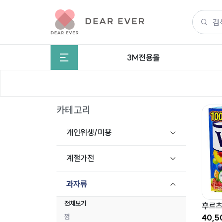
3M전용몰
카테고리
개인위생/미용
계절가전
과자류
전체보기
후르츠
40,
껌