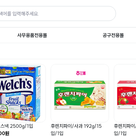
사무용품전용몰
공구전용몰
스낵 2500g/1입
후렌치파이/사과 192g/15
후렌치파이/딸
500원
입/1입
입/1입