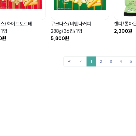
스/화이트토르테
쿠크다스/비엔나커피
캔디/통아몬
/1입
288g/36입/1입
2,300원
00원
5,800원
1
2
3
4
5