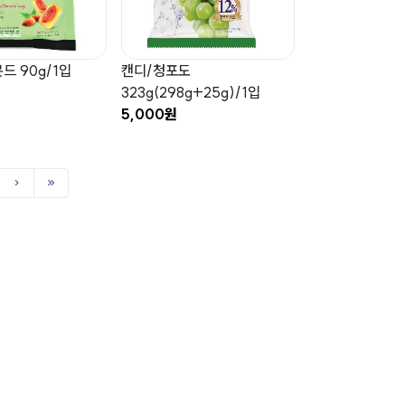
드 90g/1입
캔디/청포도
323g(298g+25g)/1입
5,000원