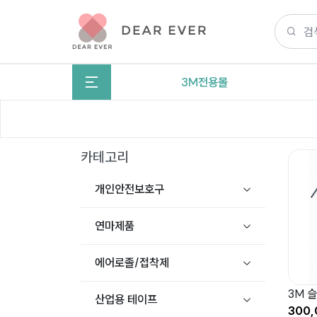
3M전용몰
카테고리
개인안전보호구
연마제품
에어로졸/접착제
3M 
산업용 테이프
300