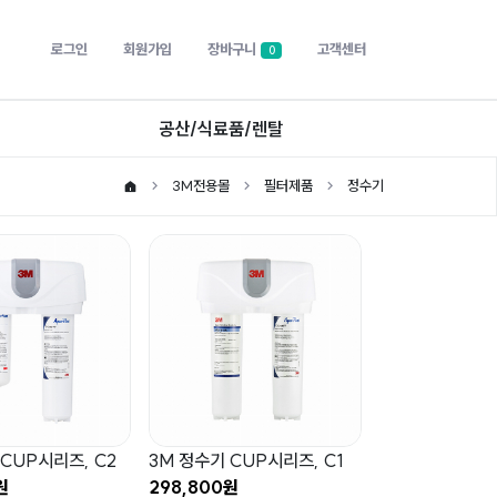
로그인
회원가입
장바구니
고객센터
0
공산/식료품/렌탈
3M전용몰
필터제품
정수기
CUP시리즈, C2
3M 정수기 CUP시리즈, C1
원
298,800원