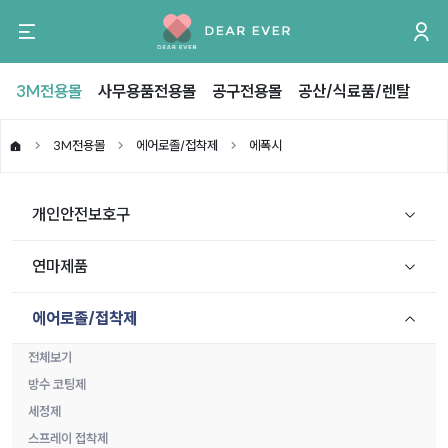
3M전용몰
사무용품전용몰
공구전용몰
공산/식료품/렌탈
3M전용몰
에어로졸/접착제
에폭시
개인안전보호구
연마제품
에어로졸/접착제
전체보기
방수 코팅제
세정제
스프레이 접착제