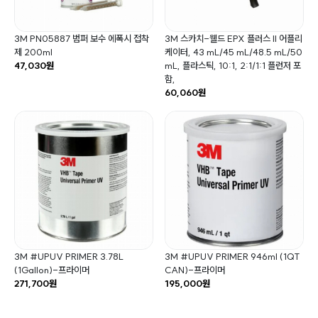
3M PN05887 범퍼 보수 에폭시 접착
3M 스카치-웰드 EPX 플러스 II 어플리
제 200ml
케이터, 43 mL/45 mL/48.5 mL/50
47,030원
mL, 플라스틱, 10:1, 2:1/1:1 플런저 포
함,
60,060원
3M #UPUV PRIMER 3.78L
3M #UPUV PRIMER 946ml (1QT
(1Gallon)-프라이머
CAN)-프라이머
271,700원
195,000원