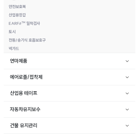
안전보호복
산업용장갑
EARFit™ 밀착검사
토시
전동/송기식 호흡보호구
넥가드
연마제품
에어로졸/접착제
산업용 테이프
자동차유지보수
건물 유지관리