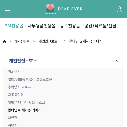
3M전용몰
사무용품전용몰
공구전용몰
공산/식료품/렌탈
3M전용몰
개인안전보호구
폼타입 & 재사용 귀마개
개인안전보호구
전체보기
필터/정화통 직결식 호흡보호구
추락방지 보호구
자동용접면
안면부 여과식 방진 마스크
폼타입 & 재사용 귀마개
보안경
귀덮개