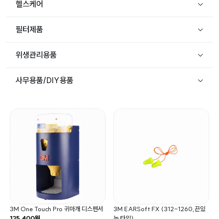
헬스케어
필터제품
위생관리용품
사무용품/DIY용품
3M One Touch Pro 귀마개 디스펜서
3M EARSoft FX (312-1260,끈있
125,400원
는 타입)