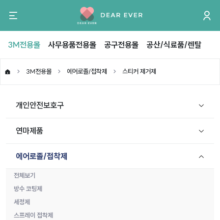
3M전용몰
사무용품전용몰
공구전용몰
공산/식료품/렌탈
3M전용몰
에어로졸/접착제
스티커 제거제
개인안전보호구
연마제품
에어로졸/접착제
전체보기
방수 코팅제
세정제
스프레이 접착제